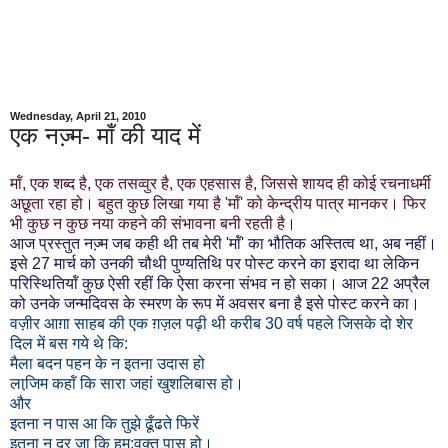
Wednesday, April 21, 2010
एक नज्‍़म- मॉं की याद में
मॉं, एक शब्‍द है, एक तसव्‍वुर है, एक एहसास है, जिससे शायद ही कोई रचनाधर्मी
अछूता रहा हो। बहुत कुछ लिखा गया है 'मॉं' को केन्‍द्रीय पात्र मानकर। फिर
भी कुछ न कुछ नया कहने की संभावना बनी रहती है।
आज प्रस्‍तुत नज्‍़म जब कही थी तब मेरी 'मॉं' का भौतिक अस्‍तित्‍व था, अब नहीं।
इसे 27 मार्च को उनकी चौथी पुण्‍यतिथि पर पोस्ट करने का इरादा था लेकिन
परिस्थितियॉं कुछ ऐसी रहीं कि ऐसा करना संभव न हो सका। आज 22 अप्रैल
को उनके जन्‍मदिवस के स्‍मरण के रूप में अवसर बना है इसे पोस्‍ट करने का।
वज़ीर आग़ा साहब की एक ग़ज़ल पढ़ी थी करीब 30 वर्ष पहले जिसके दो शेर
दिल में बस गये थे कि:
मैला बदन पहन के न इतना उदास हो
लाजि़म कहॉं कि सारा जहां खुशलिबास हो।
और
इतना न पास आ कि तुझे ढूँढते फिरें
इतना न दूर जा कि हम:वक्‍त पास हो।